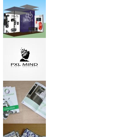
Creatid Media
Beurs stand
PXL Mind
Zorg en Mobiliteit