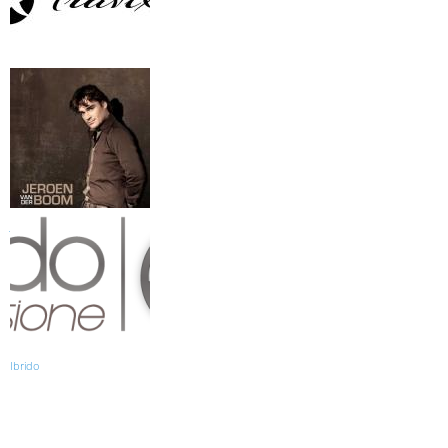
Travixx
Jeroen van den Boom
Ibrido