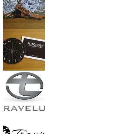
Holland Live
Fotoboek
Travelux