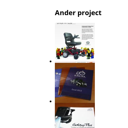
Ander project
Quest aanbieding
Van Os Medical