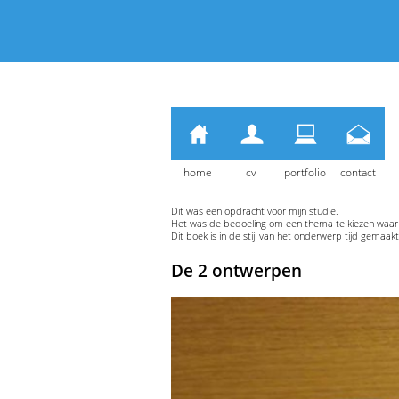
home
cv
portfolio
contact
Dit was een opdracht voor mijn studie.
Het was de bedoeling om een thema te kiezen waar 
Dit boek is in de stijl van het onderwerp tijd gemaa
De 2 ontwerpen