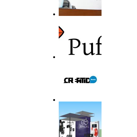
Galaxy Plus
Puffin
Creatid Media