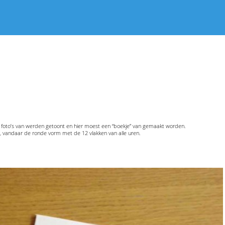
foto’s van werden getoont en hier moest een “boekje” van gemaakt worden.
kt, vandaar de ronde vorm met de 12 vlakken van alle uren.